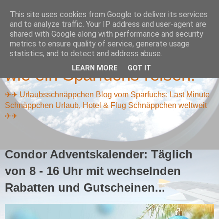
This site uses cookies from Google to deliver its services
and to analyze traffic. Your IP address and user-agent are
shared with Google along with performance and security
metrics to ensure quality of service, generate usage
Reiseschnäppchen Blog -
statistics, and to detect and address abuse.
LEARN MORE
GOT IT
wie ein Sparfuchs reisen!
✈✈ Urlaubsschnäppchen Blog vom Sparfuchs: Last Minute
Schnäppchen Urlaub, Hotel & Flug Schnäppchen weltweit
✈✈
Condor Adventskalender: Täglich
von 8 - 16 Uhr mit wechselnden
Rabatten und Gutscheinen...