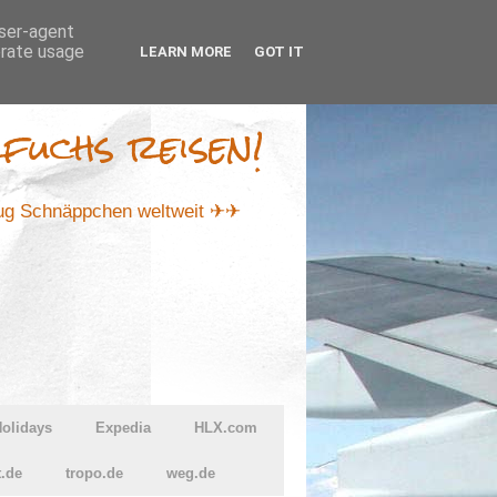
user-agent
erate usage
LEARN MORE
GOT IT
fuchs reisen!
lug Schnäppchen weltweit ✈✈
olidays
Expedia
HLX.com
t.de
tropo.de
weg.de