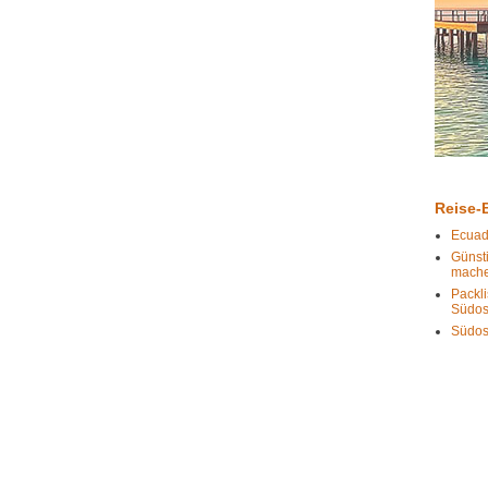
Reise-B
Ecuad
Günst
mach
Packli
Südos
Südos