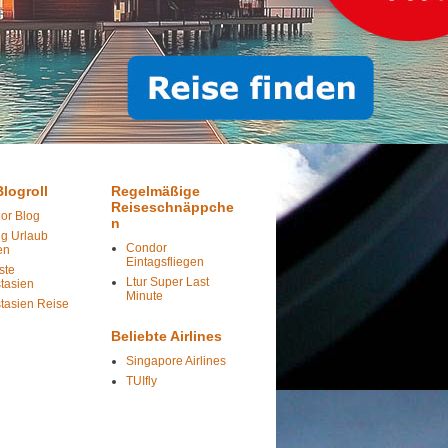
logroll
Regelmäßige
Reiseschnäppche
or Blog
n
ig Urlaub
Condor
en
Eintagsfliegen
ste
Ltur Super Last
tasien
Minute
tasien Reise
Beliebte Airlines
Singapore Airlines
TUIfly