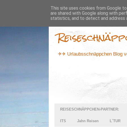
...
This site uses cookies from Google to 
are shared with Google along with per
statistics, and to detect and address 
Reiseschnäpp
✈✈ Urlaubsschnäppchen Blog vo
REISESCHNÄPPCHEN-PARTNER:
ITS
Jahn Reisen
L´TUR