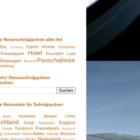
te Reiseschnäppchen aller Art
Bus
Eigene Anreise
Ferienhaus
Camping
Hotel
Freizeitpark
Last
Kreuzfahrt
Pauschalreise
Mietwagen
Musical
srüstung
chs' Reiseschnäppchen
suchen
te Reiseziele für Schnäppchen
Australien
Belgien
China
Asien
schland
England
Dubai
Dänemark
Freizeitpark
Frankreich
Florida
Grönland
Italien
Malaysia
ng
Indonesien
Island
Kanada
Niederlande
Malta
Marokko
Mexiko
Panama