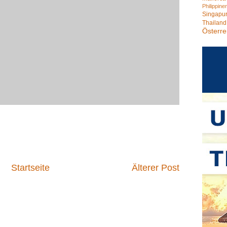
Philippine
Singapu
Thailand
Österre
Startseite
Älterer Post