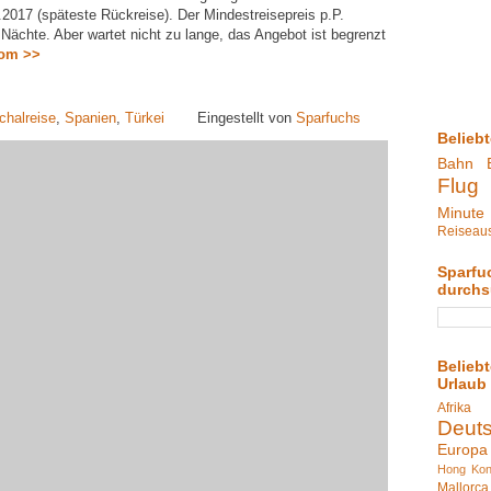
.2017 (späteste Rückreise). Der Mindestreisepreis p.P.
 Nächte. Aber wartet nicht zu lange, das Angebot ist begrenzt
com >>
chalreise
,
Spanien
,
Türkei
Eingestellt von
Sparfuchs
Belieb
Bahn
Flug
Minute
Reiseau
Sparfu
durch
Belieb
Urlaub
Afrika
Deut
Europa
Hong Ko
Mallorca