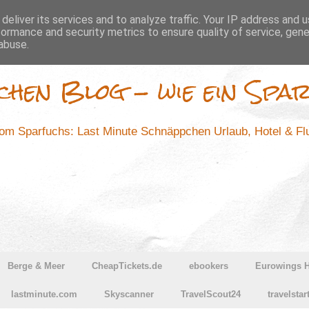
deliver its services and to analyze traffic. Your IP address and 
formance and security metrics to ensure quality of service, gen
abuse.
chen Blog - wie ein Spar
m Sparfuchs: Last Minute Schnäppchen Urlaub, Hotel & F
Berge & Meer
CheapTickets.de
ebookers
Eurowings H
lastminute.com
Skyscanner
TravelScout24
travelstar