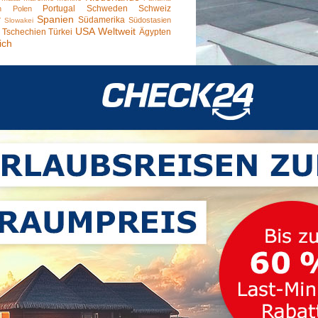
Portugal
Schweden
Schweiz
n
Polen
Spanien
r
Südamerika
Südostasien
Slowakei
USA
Weltweit
Tschechien
Türkei
Ägypten
ich