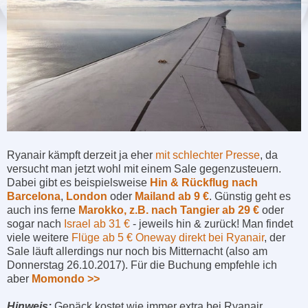
Ryanair kämpft derzeit ja eher
mit schlechter Presse
, da
versucht man jetzt wohl mit einem Sale gegenzusteuern.
Dabei gibt es beispielsweise
Hin & Rückflug nach
Barcelona
,
London
oder
Mailand ab 9 €
. Günstig geht es
auch ins ferne
Marokko, z.B. nach Tangier ab 29 €
oder
sogar nach
Israel ab 31 €
- jeweils hin & zurück! Man findet
viele weitere
Flüge ab 5 € Oneway direkt bei Ryanair
, der
Sale läuft allerdings nur noch bis Mitternacht (also am
Donnerstag 26.10.2017). Für die Buchung empfehle ich
aber
Momondo >>
Hinweis:
Gepäck kostet wie immer extra bei Ryanair,