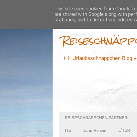
...
This site uses cookies from Google to 
are shared with Google along with per
statistics, and to detect and address 
Reiseschnäpp
✈✈ Urlaubsschnäppchen Blog vo
REISESCHNÄPPCHEN-PARTNER:
ITS
Jahn Reisen
L´TUR