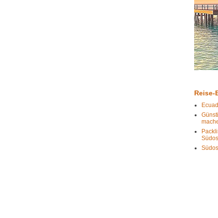
Reise-B
Ecuad
Günst
mach
Packli
Südos
Südos