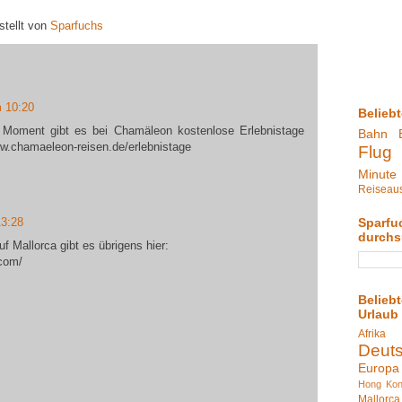
stellt von
Sparfuchs
m 10:20
Belieb
 Moment gibt es bei Chamäleon kostenlose Erlebnistage
Bahn
w.chamaeleon-reisen.de/erlebnistage
Flug
Minute
Reiseau
Sparfu
13:28
durch
f Mallorca gibt es übrigens hier:
.com/
Belieb
Urlaub
Afrika
Deut
Europa
Hong Ko
Mallorca