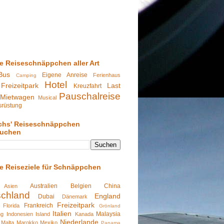
te Reiseschnäppchen aller Art
Bus
Eigene Anreise
Ferienhaus
Camping
Hotel
Freizeitpark
Last
Kreuzfahrt
Pauschalreise
Mietwagen
Musical
srüstung
chs' Reiseschnäppchen
suchen
te Reiseziele für Schnäppchen
Australien
Belgien
China
Asien
schland
England
Dubai
Dänemark
Freizeitpark
Frankreich
Florida
Grönland
Italien
Malaysia
ng
Indonesien
Island
Kanada
Niederlande
Malta
Marokko
Mexiko
Panama