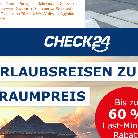
Portugal
Schweden
Schweiz
n
Polen
Spanien
r
Südamerika
Südostasien
Slowakei
USA
Weltweit
Tschechien
Türkei
Ägypten
ich