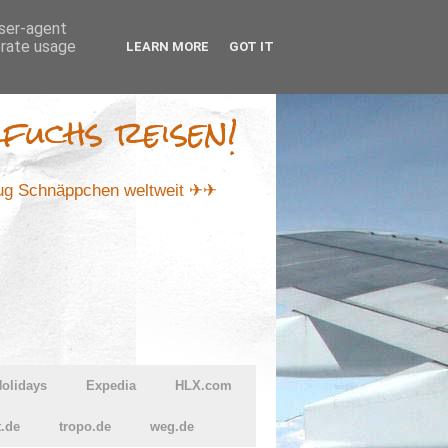
user-agent
erate usage
LEARN MORE
GOT IT
fuchs reisen!
lug Schnäppchen weltweit ✈✈
olidays
Expedia
HLX.com
t.de
tropo.de
weg.de