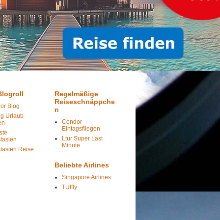
logroll
Regelmäßige
Reiseschnäppche
or Blog
n
ig Urlaub
Condor
en
Eintagsfliegen
ste
Ltur Super Last
tasien
Minute
tasien Reise
Beliebte Airlines
Singapore Airlines
TUIfly