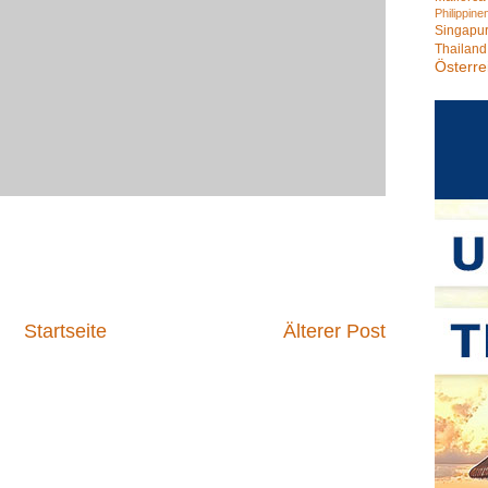
Philippine
Singapu
Thailand
Österre
Startseite
Älterer Post