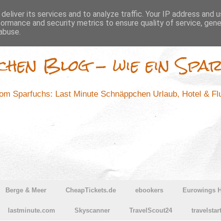
deliver its services and to analyze traffic. Your IP address and 
formance and security metrics to ensure quality of service, gen
abuse.
chen Blog - wie ein Spar
m Sparfuchs: Last Minute Schnäppchen Urlaub, Hotel & F
Berge & Meer
CheapTickets.de
ebookers
Eurowings H
lastminute.com
Skyscanner
TravelScout24
travelstar