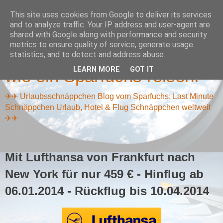
This site uses cookies from Google to deliver its services
and to analyze traffic. Your IP address and user-agent are
shared with Google along with performance and security
metrics to ensure quality of service, generate usage
Reiseschnäppchen Blog -
statistics, and to detect and address abuse.
LEARN MORE
GOT IT
wie ein Sparfuchs reisen!
✈✈ Urlaubsschnäppchen Blog vom Sparfuchs: Last Minute
Schnäppchen Urlaub, Hotel & Flug Schnäppchen weltweit
✈✈
Mit Lufthansa von Frankfurt nach
New York für nur 459 € - Hinflug ab
06.01.2014 - Rückflug bis 10.04.2014