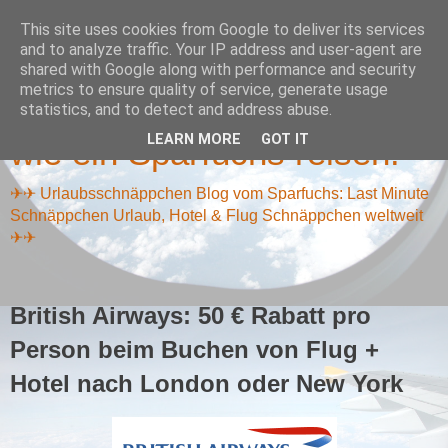
This site uses cookies from Google to deliver its services
and to analyze traffic. Your IP address and user-agent are
shared with Google along with performance and security
metrics to ensure quality of service, generate usage
Reiseschnäppchen Blog -
statistics, and to detect and address abuse.
LEARN MORE
GOT IT
wie ein Sparfuchs reisen!
✈✈ Urlaubsschnäppchen Blog vom Sparfuchs: Last Minute
Schnäppchen Urlaub, Hotel & Flug Schnäppchen weltweit
✈✈
British Airways: 50 € Rabatt pro
Person beim Buchen von Flug +
Hotel nach London oder New York