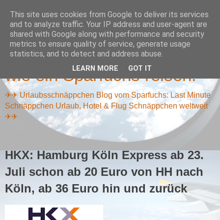
This site uses cookies from Google to deliver its services
and to analyze traffic. Your IP address and user-agent are
shared with Google along with performance and security
metrics to ensure quality of service, generate usage
Reiseschnäppchen Blog -
statistics, and to detect and address abuse.
LEARN MORE
GOT IT
wie ein Sparfuchs reisen!
✈✈ Urlaubsschnäppchen Blog vom Sparfuchs: Last Minute
Schnäppchen Urlaub, Hotel & Flug Schnäppchen weltweit
✈✈
HKX: Hamburg Köln Express ab 23.
Juli schon ab 20 Euro von HH nach
Köln, ab 36 Euro hin und zurück