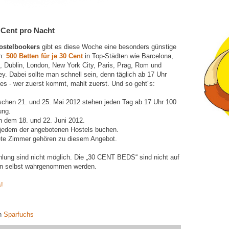
0 Cent pro Nacht
ostelbookers
gibt es diese Woche eine besonders günstige
n:
500 Betten für je 30 Cent
in Top-Städten wie Barcelona,
n, Dublin, London, New York City, Paris, Prag, Rom und
y. Dabei sollte man schnell sein, denn täglich ab 17 Uhr
 es - wer zuerst kommt, mahlt zuerst. Und so geht´s:
schen 21. und 25. Mai 2012 stehen jeden Tag ab 17 Uhr 100
ung.
en dem 18. und 22. Juni 2012.
n jedem der angebotenen Hostels buchen.
te Zimmer gehören zu diesem Angebot.
lung sind nicht möglich. Die „30 CENT BEDS“ sind nicht auf
en selbst wahrgenommen werden.
s!
on
Sparfuchs