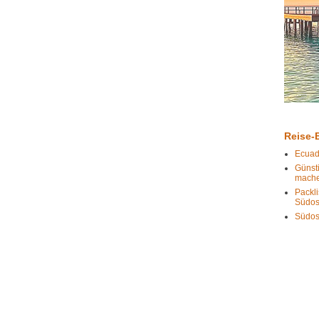
Reise-B
Ecuad
Günst
mach
Packli
Südos
Südos