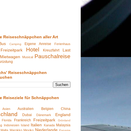
te Reiseschnäppchen aller Art
Bus
Eigene Anreise
Ferienhaus
Camping
Hotel
Freizeitpark
Last
Kreuzfahrt
Pauschalreise
Mietwagen
Musical
srüstung
chs' Reiseschnäppchen
suchen
te Reiseziele für Schnäppchen
Australien
Belgien
China
Asien
schland
England
Dubai
Dänemark
Freizeitpark
Frankreich
Florida
Grönland
Italien
Malaysia
ng
Indonesien
Island
Kanada
Niederlande
Malta
Marokko
Mexiko
Panama