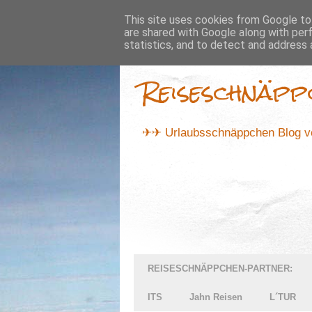
...
This site uses cookies from Google to 
are shared with Google along with per
statistics, and to detect and address 
Reiseschnäpp
✈✈ Urlaubsschnäppchen Blog vo
REISESCHNÄPPCHEN-PARTNER:
ITS
Jahn Reisen
L´TUR