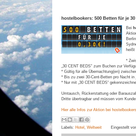
hostelbookers: 500 Betten für je 3
Bei
h
Aktio
Berli
Sydne
heißt
* Zwi
„30 CENT BEDS" zum Buchen zur Verfüg
* Gültig für alle Übernachtung(en) zwisch
* Bis zu zwei 30-Cent-Betten pro Nacht i
* Nur mit „30 CENT BEDS“ gekennzeichne
Umtausch, Rückerstattung oder Barauszah
Dritte übertragbar und müssen vom Kund
Hier alle Infos zur Aktion bei hostelbooker
Labels:
Hotel
,
Weltweit
Eingestellt v