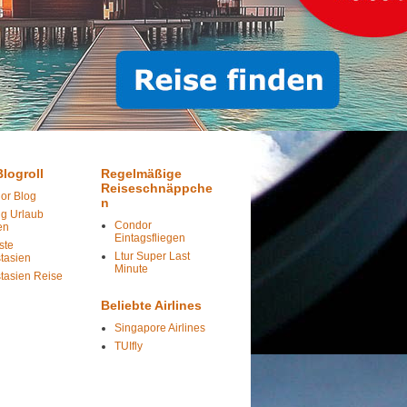
logroll
Regelmäßige
Reiseschnäppche
or Blog
n
ig Urlaub
Condor
en
Eintagsfliegen
ste
Ltur Super Last
tasien
Minute
tasien Reise
Beliebte Airlines
Singapore Airlines
TUIfly