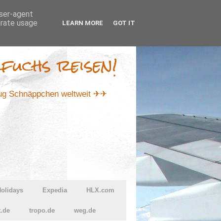
user-agent
erate usage
LEARN MORE
GOT IT
fuchs reisen!
lug Schnäppchen weltweit ✈✈
olidays
Expedia
HLX.com
t.de
tropo.de
weg.de