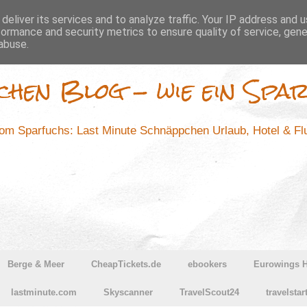
deliver its services and to analyze traffic. Your IP address and 
formance and security metrics to ensure quality of service, gen
abuse.
chen Blog - wie ein Spar
m Sparfuchs: Last Minute Schnäppchen Urlaub, Hotel & F
Berge & Meer
CheapTickets.de
ebookers
Eurowings H
lastminute.com
Skyscanner
TravelScout24
travelstar