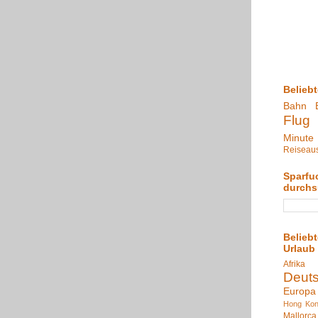
Belieb
Bahn
Flug
Minute
Reiseau
Sparfu
durch
Belieb
Urlaub
Afrika
Deut
Europa
Hong Ko
Mallorca