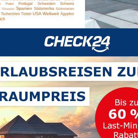
Portugal
Schweden
Schweiz
n
Polen
Spanien
r
Südamerika
Südostasien
Slowakei
USA
Weltweit
Tschechien
Türkei
Ägypten
ich