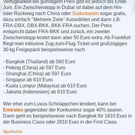
Verfügbarkeit bei günstigem Preis gibt es jedoch bis Ende
Juni. Ein Zwischenstopp in Dubai ist dabei auf dem Hin-
oder Rückweg nach China oder
Südostasien
sogar gratis,
dazu einfach "Mehrere Ziele" Auswählen und dann z.B.
FRA-DBX, DBX-BKK, BKK-FRA suchen. Der Preis
entspricht dabei FRA-BKK und zurück, ein zweiter
Zwischenstopp kostet dann aber 50 Euro extra. Ab Frankfurt
fliegt man inklusive Zug-zum-Flug-Ticket und großzügigen
30 kg Freigepäck beispielsweise nach
- Bangkok (Thailand) ab 560 Euro
- Peking (China) ab 597 Euro
- Shanghai (China) ab 597 Euro
- Singapur ab 610 Euro
- Kuala Lumpur (Malaysia) ab 610 Euro
- Jakarta (Indonesien) ab 610 Euro
Wer eher zum Luxus-Schnäppchen tendiert, kann bei
Emirates
gegenüber der Konkurrenz sogar 40% sparen.
Dann geht es beispielsweise nach Bangkok für 1810 Euro in
der Business Class oder 2810 Euro in der First Class.
Sparfuchs