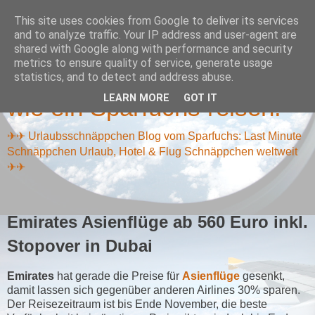
This site uses cookies from Google to deliver its services
and to analyze traffic. Your IP address and user-agent are
shared with Google along with performance and security
metrics to ensure quality of service, generate usage
Reiseschnäppchen Blog -
statistics, and to detect and address abuse.
LEARN MORE
GOT IT
wie ein Sparfuchs reisen!
✈✈ Urlaubsschnäppchen Blog vom Sparfuchs: Last Minute
Schnäppchen Urlaub, Hotel & Flug Schnäppchen weltweit
✈✈
Emirates Asienflüge ab 560 Euro inkl.
Stopover in Dubai
Emirates
hat gerade die Preise für
Asienflüge
gesenkt,
damit lassen sich gegenüber anderen Airlines 30% sparen.
Der Reisezeitraum ist bis Ende November, die beste